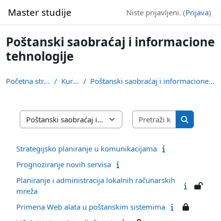
Idi na glavni sadržaj
Master studije
Niste prijavljeni. (
Prijava
)
Poštanski saobraćaj i informacione
tehnologije
Početna stranica
Kursevi
Poštanski saobraćaj i informacione tehnologije
Pretraži kurs
Kategorije kurseva
Pretraži k
Strategijsko planiranje u komunikacijama
Prognoziranje novih servisa
Planiranje i administracija lokalnih računarskih
mreža
Primena Web alata u poštanskim sistemima