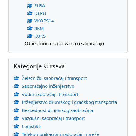
ELBA
DEPU
VKOPS14
RKM
KUKS
Operaciona istraživanja u saobraćaju
Preskoči Kategorije kurseva
Kategorije kurseva
Železnički saobraćaj i transport
Saobraćajno inženjerstvo
Vodni saobraćaj i transport
Inženjerstvo drumskog i gradskog transporta
Bezbednost drumskog saobraćaja
Vazdušni saobraćaj i transport
Logistika
Telekomunikacioni saobraćaj i mreže