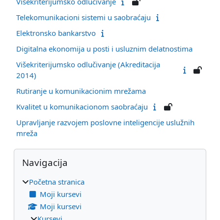
Višekriterijumsko odlučivanje
Telekomunikacioni sistemi u saobraćaju
Elektronsko bankarstvo
Digitalna ekonomija u posti i usluznim delatnostima
Višekriterijumsko odlučivanje (Akreditacija
2014)
Rutiranje u komunikacionim mrežama
Kvalitet u komunikacionom saobraćaju
Upravljanje razvojem poslovne inteligencije uslužnih
mreža
Blokovi
Preskoči Navigacija
Navigacija
Početna stranica
Moji kursevi
Moji kursevi
Kursevi