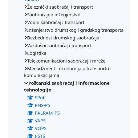
Železnički saobraćaj i transport
Saobraćajno inženjerstvo
Vodni saobraćaj i transport
Inženjerstvo drumskog i gradskog transporta
Bezbednost drumskog saobraćaja
Vazdušni saobraćaj i transport
Logistika
Telekomunikacioni saobraćaj i mreže
Menadžment i ekonomija u transportu i
komunikacijama
Poštanski saobraćaj i informacione
tehnologije
SPuK
PNS-PS
PALRAM-PS
VAPS
VOPS
PSTS