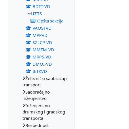
BDTT-VD
UZTS
Opšta sekcija
VAOSTVD
MPPVD
SZLCP-VD
MMTM-VD
MRPS-VD
DMOI-VD
IETKVD
Železnički saobraćaj i
transport
Saobraćajno
inženjerstvo
Inženjerstvo
drumskog i gradskog
transporta
Bezbednost