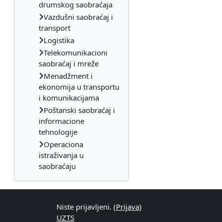
drumskog saobraćaja
Vazdušni saobraćaj i
transport
Logistika
Telekomunikacioni
saobraćaj i mreže
Menadžment i
ekonomija u transportu
i komunikacijama
Poštanski saobraćaj i
informacione
tehnologije
Operaciona
istraživanja u
saobraćaju
Niste prijavljeni. (
Prijava
)
UZTS