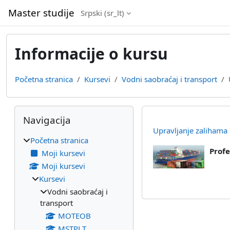
Idi na glavni sadržaj
Master studije
Srpski ‎(sr_lt)‎
Informacije o kursu
Početna stranica
Kursevi
Vodni saobraćaj i transport
Blokovi
Preskoči Navigacija
Navigacija
Upravljanje zalihama
Početna stranica
Profe
Moji kursevi
Moji kursevi
Kursevi
Vodni saobraćaj i
transport
MOTEOB
MSTPLT