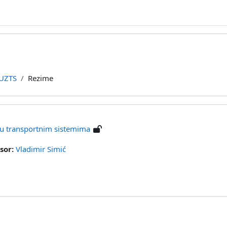
UZTS
Rezime
 u transportnim sistemima
sor:
Vladimir Simić