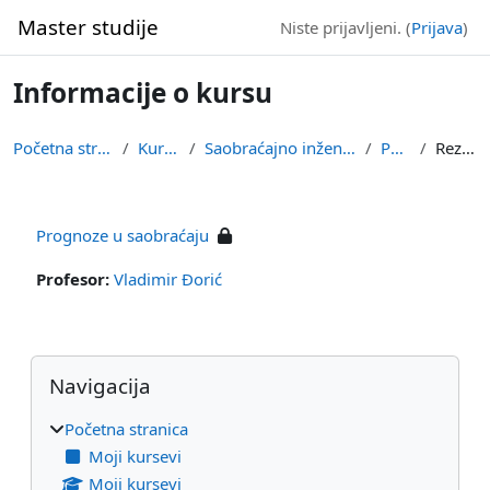
Idi na glavni sadržaj
Master studije
Niste prijavljeni. (
Prijava
)
Informacije o kursu
Početna stranica
Kursevi
Saobraćajno inženjerstvo
PRUS
Rezime
Prognoze u saobraćaju
Profesor:
Vladimir Đorić
Blokovi
Preskoči Navigacija
Navigacija
Početna stranica
Moji kursevi
Moji kursevi