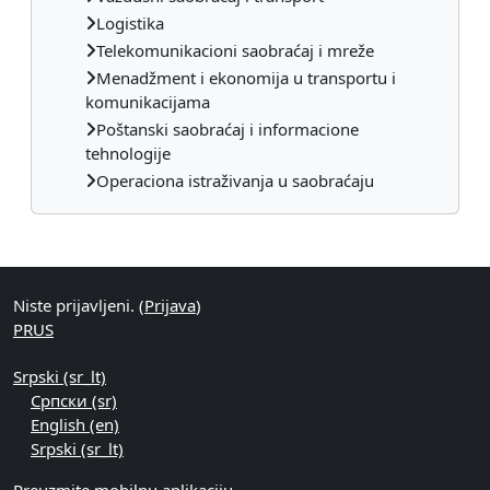
Logistika
Telekomunikacioni saobraćaj i mreže
Menadžment i ekonomija u transportu i
komunikacijama
Poštanski saobraćaj i informacione
tehnologije
Operaciona istraživanja u saobraćaju
Dodatni blokovi
Niste prijavljeni. (
Prijava
)
PRUS
Srpski ‎(sr_lt)‎
Српски ‎(sr)‎
English ‎(en)‎
Srpski ‎(sr_lt)‎