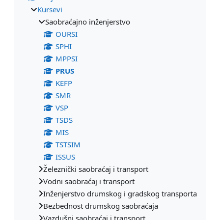
Kursevi
Saobraćajno inženjerstvo
OURSI
SPHI
MPPSI
PRUS
KEFP
SMR
VSP
TSDS
MIS
TSTSIM
ISSUS
Železnički saobraćaj i transport
Vodni saobraćaj i transport
Inženjerstvo drumskog i gradskog transporta
Bezbednost drumskog saobraćaja
Vazdušni saobraćaj i transport